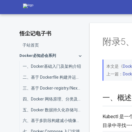
悟尘记电子书
附录5、
子站首页
Docker必知必会系列
本文是《
Do
一、Docker基础入门及架构介绍
上一篇：
Doc
二、基于 Dockerfile 构建并运行镜像
三、基于 Docker-registry/Nexus3 搭建本地仓库
一、概述
四、Docker 网络原理、分类及容器互联配置
五、Docker 数据持久化存储与性能调优
Kubectl 
六、基于多阶段构建减小镜像体积降低复杂度
目录中寻找一个名
七、Docker Compose 入门实践