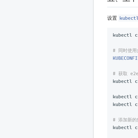
kubect
设置
kubectl c
# 同时使用
KUBECONFI
# 获取 e
kubectl c
kubectl c
kubectl c
# 添加新的集
kubectl c