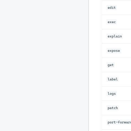
edit
exec
explain
expose
get
label
logs
patch
port-forwar