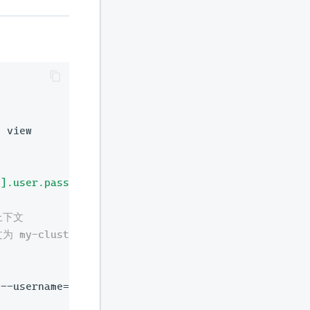
 view

)].user.password}'
上下文
my-cluster-name
 --username
=
kubeuser --password
=
kubepassword
