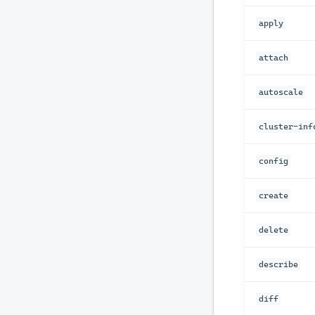
apply
attach
autoscale
cluster-inf
config
create
delete
describe
diff