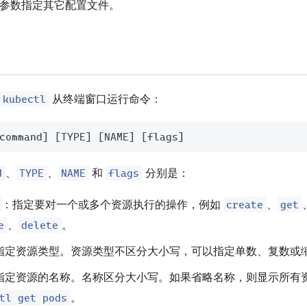
参数指定其它配置文件。
kubectl
从终端窗口运行命令：
command
]
[
TYPE
]
[
NAME
]
[
flags
]
d
TYPE
NAME
flags
、
、
和
分别是：
create
get
：指定要对一个或多个资源执行的操作，例如
、
e
delete
、
。
指定资源类型。资源类型不区分大小写，可以指定单数、复数或
指定资源的名称。名称区分大小写。如果省略名称，则显示所有
tl get pods
。