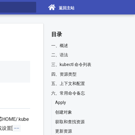
返回主站
搜索
目录
一、概述
二、语法
三、kubectl 命令列表
四、资源类型
五、上下文和配置
六、常用命令备忘
Apply
创建对象
$HOME/.kube
获取和查找资源
--
或设置[
更新资源