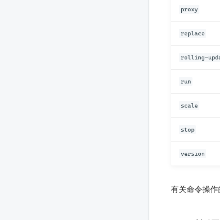
proxy
replace
rolling-upd
run
scale
stop
version
有关命令操作