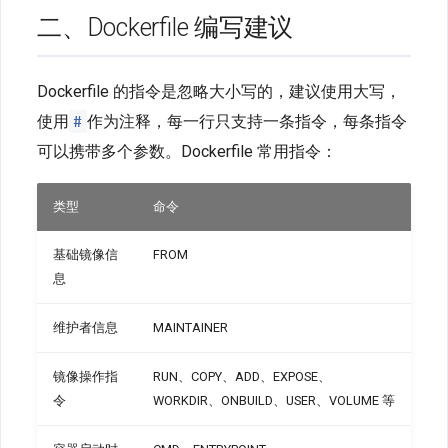
二、Dockerfile 编写建议
使用多阶段构建
避免安装不必要的包
Dockerfile 的指令是忽略大小写的，建议使用大写，
#
使用
作为注释，每一行只支持一条指令，每条指令
一个容器只运行一个进程
可以携带多个参数。Dockerfile 常用指令：
镜像层数尽可能少
类型
命令
将多行参数排序
基础镜像信
FROM
使用构建缓存
息
四、官方镜像示例
维护者信息
MAINTAINER
参考
镜像操作指
RUN、COPY、ADD、EXPOSE、
令
WORKDIR、ONBUILD、USER、VOLUME 等
相关文章