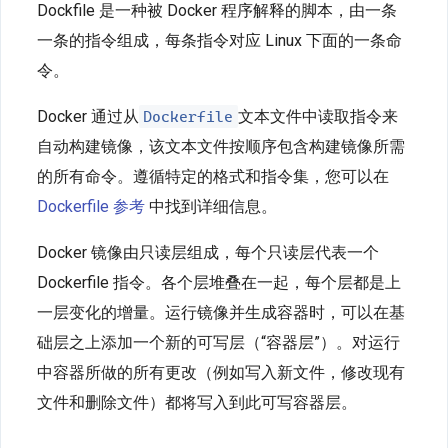
Dockfile 是一种被 Docker 程序解释的脚本，由一条
ENV（设置环境变量）
一条的指令组成，每条指令对应 Linux 下面的一条命
ADD 和 COPY（复制文件到容器）
令。
VOLUME（指定挂载点）
Dockerfile
Docker 通过从
文本文件中读取指令来
自动构建镜像，该文本文件按顺序包含构建镜像所需
USER（指定运行镜像时使用的用户）
的所有命令。遵循特定的格式和指令集，您可以在
WORKDIR（切换目录）
Dockerfile 参考
中找到详细信息。
ONBUILD（在子镜像中执行）
Docker 镜像由只读层组成，每个只读层代表一个
Dockerfile 指令。各个层堆叠在一起，每个层都是上
ARG（设置构建镜像时变量）
一层变化的增量。运行镜像并生成容器时，可以在基
三、一般准则和建议
础层之上添加一个新的可写层（“容器层”）。对运行
中容器所做的所有更改（例如写入新文件，修改现有
容器应该是短暂的
文件和删除文件）都将写入到此可写容器层。
使用 .dockerignore 文件