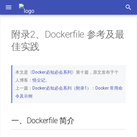
一、Dockerfile 简介
附录2、Dockerfile 参考及最
二、Dockerfile 编写建议
佳实践
FROM（指定基础镜像）
LABEL（向镜像添加元数据）
本文是《
Docker必知必会系列
》第十篇，原文发布于个
人博客：
悟尘记
。
RUN（一般用于安装软件）
上一篇：
Docker必知必会系列（附录1）：Docker 常用命
令及示例
CMD（设置容器启动时默认操作）
ENTRYPOINT（设置镜像主命令）
一、Dockerfile 简介
EXPOSE（暴露容器端口）