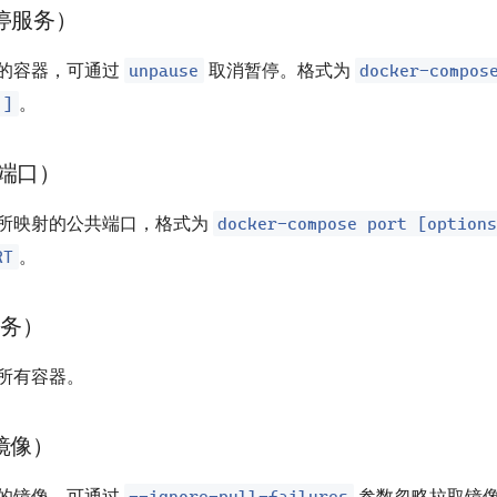
暂停服务）
unpause
docker-compos
的容器，可通过
取消暂停。格式为
.]
。
看端口）
docker-compose port [option
所映射的公共端口，格式为
RT
。
服务）
所有容器。
取镜像）
--ignore-pull-failures
的镜像。可通过
参数忽略拉取镜