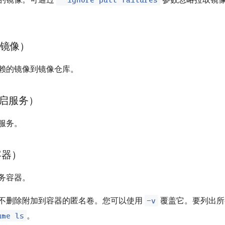
送镜像）
赖的镜像到镜像仓库。
（重启服务）
服务。
容器）
务容器。
-v
不删除附加到容器的匿名卷。您可以使用
覆盖它。要列出所
ume ls
。