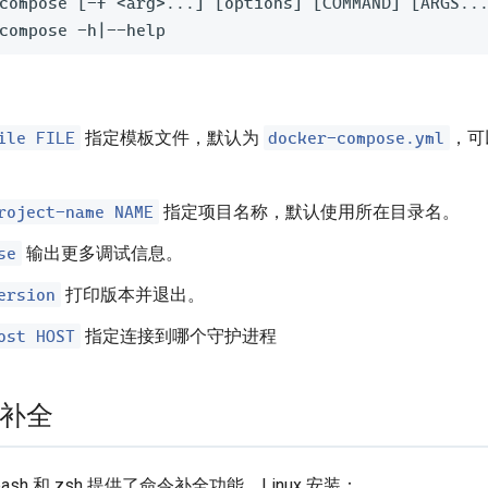
compose 
[
-f <arg>...
]
[
options
]
[
COMMAND
]
[
ARGS..
compose -h
|
ile FILE
docker-compose.yml
指定模板文件，默认为
，可
roject-name NAME
指定项目名称，默认使用所在目录名。
se
输出更多调试信息。
ersion
打印版本并退出。
ost HOST
指定连接到哪个守护进程
补全
 bash 和 zsh 提供了命令补全功能，Linux 安装：