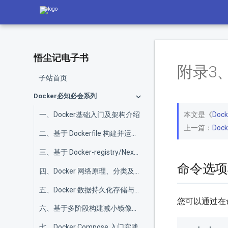
悟尘记电子书
附录3、
子站首页
Docker必知必会系列
本文是《
Do
一、Docker基础入门及架构介绍
上一篇：
Doc
二、基于 Dockerfile 构建并运行镜像
三、基于 Docker-registry/Nexus3 搭建本地仓库
命令选项
四、Docker 网络原理、分类及容器互联配置
五、Docker 数据持久化存储与性能调优
您可以通过在
六、基于多阶段构建减小镜像体积降低复杂度
七、Docker Compose 入门实践