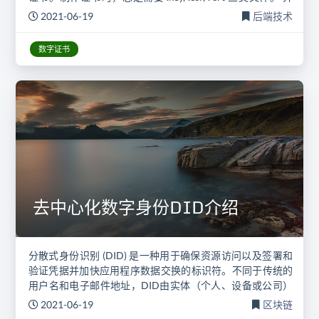
且，对不同对象制作证书时，需要用到并产生多个这样的文
2021-06-19
后端技术
件，弄不清作用，容易使用混淆。这三类文件的作用是什
么，又与哪些技术相关？
数字证书
去中心化数字身份DID介绍
分散式身份识别 (DID) 是一种用于确保资源访问以及签署和
验证凭据并加快应用程序数据交换的标识符。不同于传统的
用户名和电子邮件地址，DID由实体（个人、设备或公司）
自身拥有和控制。W3C分散式身份识别规范说明，DID独立
2021-06-19
区块链
于任何外部组织或受信任中介。