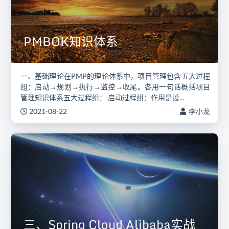
PMBOK知识体系
一、基础理论在PMP的理论体系中，项目管理包含五大过程
组：启动→规划→执行→监控→收尾。各用一句话概括项目
管理知识体系五大过程组： 启动过程组：作用是设...
2021-08-22
李小龙
三、Spring Cloud Alibaba实战