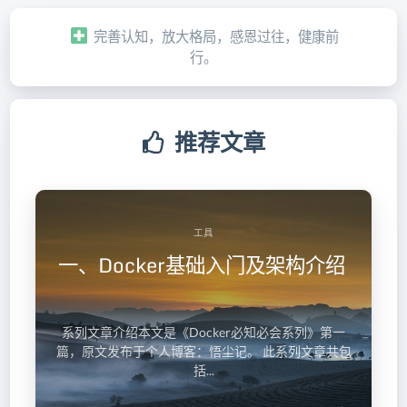
阅读更多
完善认知，放大格局，感恩过往，健康前
行。
推荐文章
工具
一、Docker基础入门及架构介绍
系列文章介绍本文是《Docker必知必会系列》第一
篇，原文发布于个人博客：悟尘记。 此系列文章共包
括...