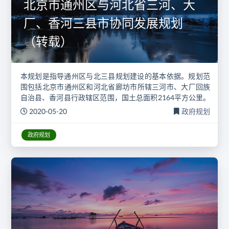
北京市通州区与河北省三河、大
厂、香河三县市协同发展规划
（转载）
本规划是指导通州区与北三县规划建设的基本依据。规划范
围包括北京市通州区和河北省廊坊市所辖三河市、大厂回族
自治县、香河县行政辖区范围，国土总面积2164平方公里。
规划近期至2025年，远期至2035年。
2020-05-20
政府规划
政府规划