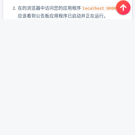
在的浏览器中访问您的应用程序
，您
localhost:8000
应该看到公告板应用程序已启动并正在运行。
公告板应用程序运行中
对公告板容器正常工作感到满意后，可以将其删除：
script
docker rm --force board
该
选项将删除正在运行的容器。如果停止容
--force
器运行，
则无需使用
docker stop board
--