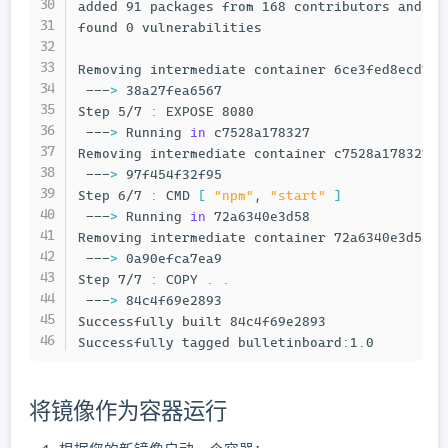
added 91 packages from 168 contributors and au
found 0 vulnerabilities

Removing intermediate container 6ce3fed8ecd7

 ---
>
 38a27fea6567

Step 5/7 
:
 EXPOSE 8080

 ---
>
 Running 
in
 c7528a178327

Removing intermediate container c7528a178327

 ---
>
 97f454f32f95

Step 6/7 
:
 CMD 
[
"npm"
, 
"start"
]
 ---
>
 Running 
in
 72a6340e3d58

Removing intermediate container 72a6340e3d58

 ---
>
 0a90efca7ea9

Step 7/7 
:
 COPY 
.
.
 ---
>
 84c4f69e2893

Successfully built 84c4f69e2893

Successfully tagged bulletinboard:1.0
将镜像作为容器运行