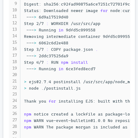
Digest: sha256:c92fad90875a6ce7251c72701f9c88e
Status: Downloaded newer image 
for
 node:curren
 ---
>
 6d9a17519d40

Step 2/7 
:
 WORKDIR /usr/src/app

 ---
>
 Running 
in
 9dfd5c099558

Removing intermediate container 9dfd5c099558

 ---
>
 6062c6d2e488

Step 3/7 
:
 COPY package.json 
.
 ---
>
 2ddc37525da9

Step 4/7 
:
 RUN 
npm
install
 ---
>
 Running 
in
 6ce3fed8ecd7

>
>
 node ./postinstall.js

Thank you 
for
 installing EJS: built with the J
npm
npm
npm
 WARN The package morgan is included as bot