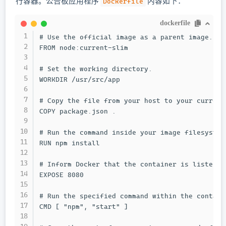
行容器。公告板应用程序
内容如下：
Dockerfile
dockerfile
# Use the official image as a parent image.

FROM node:current-slim

# Set the working directory.

WORKDIR /usr/src/app

# Copy the file from your host to your current 
COPY package.json .

# Run the command inside your image filesystem.
RUN npm install

# Inform Docker that the container is listenin
EXPOSE 8080

# Run the specified command within the containe
CMD [ "npm", "start" ]
