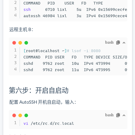
ssh
      6710 lixl    5u  IPv6 0x15699cecfe8a4
autossh 46984 lixl    3u  IPv4 0x15699cece41d5
远程主机 B：
bash
[
root@localhost ~
]
# lsof -i:8080
COMMAND  PID USER   FD   TYPE DEVICE SIZE/OFF N
sshd    9762 root   10u  IPv4 473994      0t0 
sshd    9762 root   11u  IPv6 473995      0t0 
第六步：开启自启动
配置 AutoSSH 开机自启动，输入：
bash
vi
 /etc/rc.d/rc.local