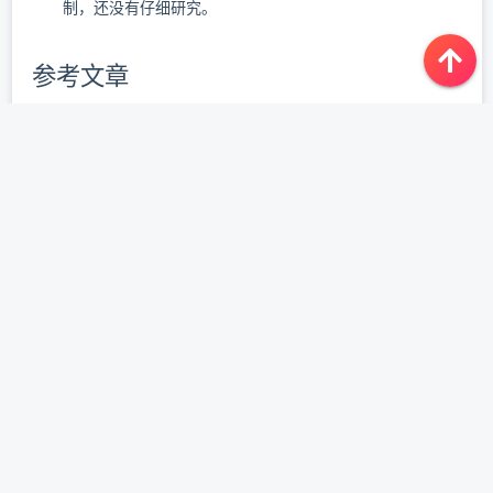
制，还没有仔细研究。
参考文章
https://www.jianshu.com/p/7accc1e485d3
https://blog.csdn.net/weixin_36394852/article/details/727
25505
https://blog.csdn.net/zll_0405/article/details/81208606
李小龙
文章作者:
https://www.lixl.cn/2020/010618877.html
文章链接:
CC BY-NC-
本博客文章除特別声明外，均采用
版权声明:
ND 4.0
悟尘记 - 李小龙的博客
许可协议，转载请注明来源
网站
!
AutoSSH